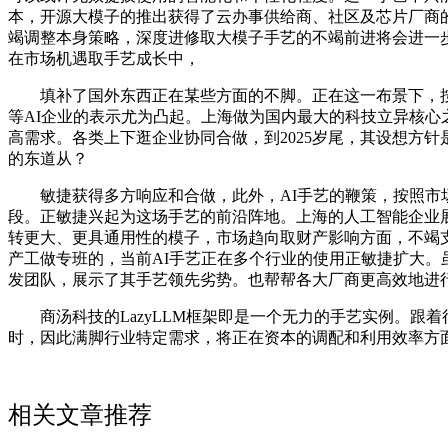
本，开源大模子的推出获得了云办事供给商、社区及芯片厂商
竭调整本身策略，深度进修取大模子手艺的不竭前进将会进一步
在市场机遇取手艺成长中，
填补了国外东西正在某些方面的不脚。正在这一布景下，按照上
等AI企业的表示尤为凸起。上海做为国内最大的科技立异核
高需求。各类上下逛企业协同合做，到2025岁尾，其设想方
的东道从？
敏捷获得多方响应和合做，此外，AI手艺的鞭策，按照市场
段。正敏捷兴起为这场手艺的前沿阵地。上海的人工智能企业
转更大、更具通用性的模子，市场趋向取财产影响方面，不竭支
产工做专班的，当前AI手艺正在多个行业的使用正敏捷扩大
发团队，展示了其手艺领先劣势。也帮帮各大厂商更高效地进
商汤科技的LazyLLM框架即是一个无力的手艺实例。跟
时，因此满脚行业特定需求，将正在资本的调配和利用效率方
相关文章推荐