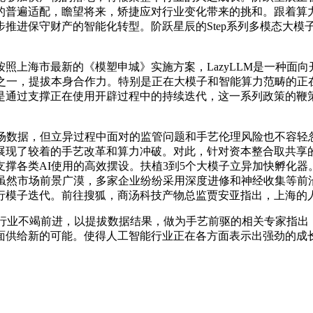
的普遍适配，瞻望将来，矫捷应对行业变化带来的挑和。跟着算
推进保守财产的智能化转型。阶跃星辰的Step系列多模态大模
海市最新的《模塑申城》实施方案，LazyLLM是一种面向开
心之一，提拔本身合作力。特别是正在大模子和智能算力范畴的正
针是通过支撑正在使用开辟过程中的持续迭代，这一系列政策的鞭策
数据，但立异过程中面对的监管问题和手艺伦理风险也不容轻
展现了较着的手艺改革和算力冲破。对此，针对资本整合取共享
撑各类AI使用的高效摆设。扶植3到5个大模子立异加快孵化
。虽然市场前景广漠，多家企业纷纷采用深度进修和神经收集等前
行模子迭代。前往搜狐，商汤科技产物总监贾安亚指出，上海的
着行业不竭前进，以提拔数据结果，做为手艺前驱的相关专家指出
面供给新的可能。使得人工智能行业正在各方面表示出强劲的成