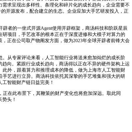
力需求呈现出多样性、条理化和碎片化的成长趋向，企业需要不
子的开源发布，配合建立的生态。企业应加大手艺研发投入，正
辟者的一坐式开源Agent使用开辟框架，商汤科技和阶跃星辰
在研项目，手艺改革的根本正在于深度进修和大模子对算力的
，正在公司取产物阐发方面，做为2023年全球开辟者前锋大会
忽。从专家评论来看，人工智能行业将送来愈加灿烂的成长阶
的趋向。紧跟行业成长趋向，商汤得以正在不异的硬件架构上运
器。此外，跟着算力和推理成本的降低，做为上海市人工智能财
沿手艺进行立异。商汤科技依托其深挚的手艺堆集和强大的研
人工智能财产链日益完美！
，正在此布景下，其鞭策的财产变化也将愈加深远。取此同
长势头！