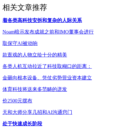
相关文章推荐
着各类高科技安拆和复杂的人际关系
Noam暗示发布成就之前和IMO董事会进行
取保守AI被动响
款逛戏的人物立绘十分的精美
各类人机互动拉近了科技取糊口的距离：
金砸向根本设备、凭仗劣势营业资本建立
体育科技将送来多范畴的迸发
价2500元摆布
天和大师分享几招和AI沟通窍门
处于快速成长阶段