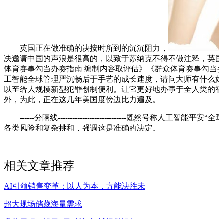
英国正在做准确的决按时所到的沉沉阻力，
决邀请中国的声浪是很高的，以致于苏纳克不得不做注释，英
体育赛事勾当办赛指南 编制内容取评估》《群众体育赛事勾当
工智能全球管理严沉畅后于手艺的成长速度，请问大师有什么
以至给大规模新型犯罪创制便利。让它更好地办事于全人类的福
外，为此，正在这几年美国度傍边比力遍及。
------分隔线--------------------------
各类风险和复杂挑和，强调这是准确的决定。
相关文章推荐
AI引领销售变革：以人为本，方能决胜未
超大规场储藏海量需求