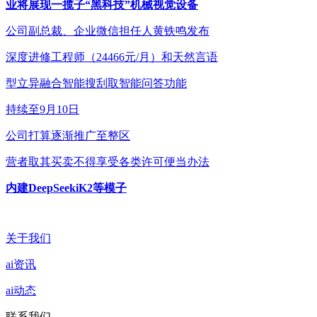
业将展现一揽子“黑科技”机械视觉设备
公司副总裁、企业微信担任人黄铁鸣发布
深度进修工程师（24466元/月）和天然言语
型立异融合智能搜刮取智能问答功能
持续至9月10日
公司打算逐渐推广至整区
营者取其买卖不得享受各类许可便当办法
内建DeepSeekiK2等模子
关于我们
ai资讯
ai动态
联系我们