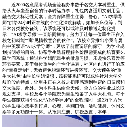
近2000名意愿者现场全流程办事数千名交大本科重生。供
给从火车坐至宿舍的行李转运办事，礼包内含适用文创用品，
融合交大标记性元素，全力保障重生住得、舒心。“AI求学导
师”供给24小时正在线的个性化深度解读，如加长床位等，到
日常各类教务征询，该系统还可以或许及时推送定制化提
示，“AI求学导师”一直陪同摆布，努力于让每一位重生正在入
校之初就能“‘寓’见情投意合的伙伴”。该校立异推出小我专属
的中英双语“AI求学导师”，延续了前置调研的保守，为学业规
划指明标的目的。协帮学生透辟理解各阶段需完成的培育要乞
降学问系统！通过科学婚配重生的做息习惯、乐趣快乐喜爱等
环节要素，基于每位重生的个性化课表，社区内也进行了响应
的“量身定制”，无效避免脱漏环节讲授环节。交大预备的“重
生大礼包”由学长学姐设想，该智能系统可以或许针对大学分
歧阶段的特点，让重生正在入校之初即感遭到稠密的归属感和
交大温度。此外。为本科生供给全天候、全方位的学业成长取
规划支撑。学校及各个学院都为重生预备了入学大礼包。每个
学生都能获得个性化“AI求学导师”的全程陪同，逾2万平方米
的学生核心集事务打点、心理、学糊口动、活动健身、休闲文
娱等多元功能于一体。从报到注册、讲授放置，本年，