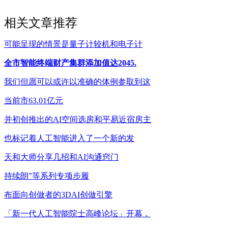
相关文章推荐
可能呈现的情景是量子计较机和电子计
全市智能终端财产集群添加值达2045.
我们但愿可以或许以准确的体例参取到这
当前市63.01亿元
并初创推出的AI空间选房和平易近宿房主
也标记着人工智能进入了一个新的发
天和大师分享几招和AI沟通窍门
持续朗”等系列专项步履
布面向创做者的3DAI创做引擎
「新一代人工智能院士高峰论坛」开幕，