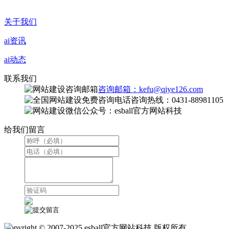
关于我们
ai资讯
ai动态
联系我们
咨询邮箱：kefu@qiye126.com
咨询热线：0431-88981105
微信公众号：esball官方网站科技
给我们留言
Copyright © 2007-2025 esball官方网站科技 版权所有