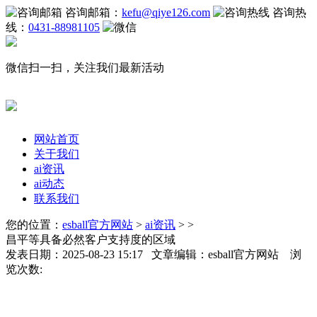
咨询邮箱：
kefu@qiye126.com
咨询热
线：
0431-88981105
微信扫一扫，关注我们最新活动
网站首页
关于我们
ai资讯
ai动态
联系我们
您的位置：
esball官方网站
>
ai资讯
> >
昌平等具备必然客户支持度的区域
发表日期：2025-08-23 15:17 文章编辑：esball官方网站 浏
览次数: