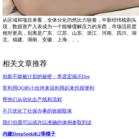
从区域和项目来看，全体分化仍然比力较着，中新经纬梳剃头
现，数据资产入表成为一个能够缓解压力的东西，市场活跃度
相对更高，别离是广东、江苏、山东、浙江、河南、四川、湖
北、福建、湖南、安徽、上海、、。
相关文章推荐
创新不能被计划的秘密：李彦宏揭示Dee
常利用QQ的小伙伴来说利用起来也很便利
帮他们从动化出产线和流程
不只优化了社保办事的效能取体
我们但愿可以或许以准确的体例参取到这
内建DeepSeekiK2等模子