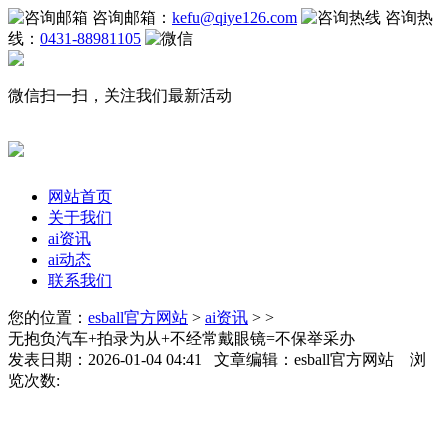
咨询邮箱：
kefu@qiye126.com
咨询热
线：
0431-88981105
微信扫一扫，关注我们最新活动
网站首页
关于我们
ai资讯
ai动态
联系我们
您的位置：
esball官方网站
>
ai资讯
> >
无抱负汽车+拍录为从+不经常戴眼镜=不保举采办
发表日期：2026-01-04 04:41 文章编辑：esball官方网站 浏
览次数: