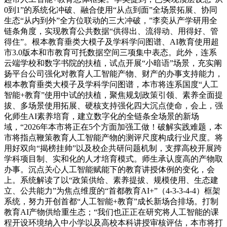
0到1”的系统化冲破、融合使用“从点到面”全场景拓展、协同
生态“从内到外”全方位联动的三大冲破，”李奕从产学研用全
链条角度，实现教育公共数据“供得出、流得动、用得好、管
得住”。根本教育垂类大模子及学科学问图谱、AI教育使用超
市3.0版本和市教育可托数据空间三项集中表态。此外，连系
云端学校和数字书院的扶植，试点开展“小暗语”场景，充实阐
扬平台公司强化对教育人工智能产物、财产的办事支持能力，
根本教育垂类大模子及学科学问图谱，本市将连系国度“人工
智能+教育”使用中试的扶植，聚焦规划政策引领、素养全面提
拔、多场景使用拓展、硬核支持强化四大沉点使命，会上，强
化师生AI素养培育，建立数字化的全链条全场景的新场
域，“2026年本市将正在5个方面加强工做！破解实践难题，本
市将指点鞭策教育人工智能产物的测评尺度构成行业尺度。将
用好双向“揭榜挂帅”以及校企共研问题机制，支撑高校开展跨
学科项目制、实和化的人才培育模式。师生承认度高的产物取
办事。沉点关心人工智能赋能下的教育讲授体例的变化，会
上。系统解读了以“政策供给、素养提拔、规模使用、生态建
立、公共能力”为焦点维度的“首都教育AI+”（4-3-3-4-4）框架
系统，努力开创首都“人工智能+教育”成长新场合排场。打制
教育AI产物供给重生态；“我们也正正在研究将人工智能的课
程开设环境纳入中小学以及高校本科讲授审核评估，本市将打