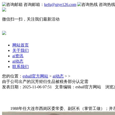
咨询邮箱：
kefu@qiye126.com
咨询热
微信扫一扫，关注我们最新活动
网站首页
关于我们
ai资讯
ai动态
联系我们
您的位置：
esball官方网站
>
ai动态
> >
由于公司出产的沉芳烃衍生品被税务部分认定需
发表日期：2025-11-06 07:51 文章编辑：esball官方网站 浏览
1988年任大连市西岗区委常委、副区长（掌管工做）；并