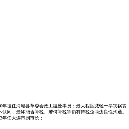
970年担任海城县革委会政工组处事员；最大程度减轻干旱灾祸丧
不认同，最终能否补税、若何补税等仍有待税企两边良性沟通。
93年任大连市副市长；