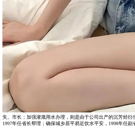
失。市长；加强灌溉用水办理，则是由于公司出产的沉芳烃衍
1997年任省长帮理；确保城乡居平易近饮水平安，1998年任副