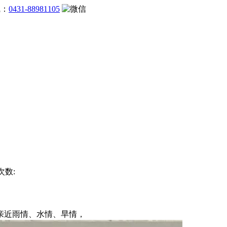
线：
0431-88981105
次数:
亲近雨情、水情、旱情，