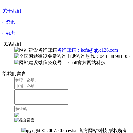
关于我们
ai资讯
ai动态
联系我们
咨询邮箱：kefu@qiye126.com
咨询热线：0431-88981105
微信公众号：esball官方网站科技
给我们留言
Copyright © 2007-2025 esball官方网站科技 版权所有