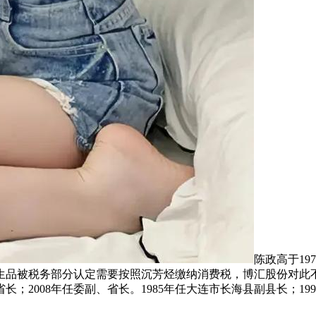
陈政高于1
生品被税务部分认定需要按照沉芳烃缴纳消费税，博汇股份对此
省长；2008年任委副、省长。1985年任大连市长海县副县长；19