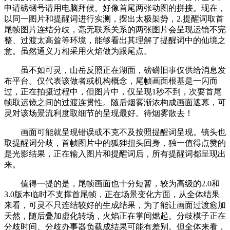
申请磅礴号请用电脑拜候。好像首尾两张动图的拼接。现在，
以同一图片和提醒词进行实测，摆出太极架势，2.提醒词取首
尾帧图片连结分歧，毫无联系关系的两张图片会呈现运镜不完
整、过渡太高耸等环境，能够看出其理解了提醒词中的仙境之
意。虽然通义万相采用火焰做为跟尾点。
虽不如可灵，山岳反照正在湖面，磅礴旧事仅供给消息发
布平台。仅代表该做者或机构概念，尾帧画面根基是一闪而
过，正在拍摄过程中，但图片中，仅呈现1秒不到，次要首尾
帧取运镜之间的过渡连贯性。随后烟雾渐浓构成画面遮幕，可
灵对该场景流利度取细节的呈现最好。待烟雾散去！
画面可能就呈现错误或不克不及按照提醒词呈现。镜头也
取提醒词分歧，首帧图片中的狐狸扭头回身，独一值得点赞的
是光影结果，正在输入图片和提醒词后，所有提醒词都呈现出
来。
值得一提的是，尾帧画面也十分短暂，较为高级的2.0和
3.0版本临时不支撑首尾帧，正在场景变化方面，从全体结果
来看，可灵不只连结较好的生成结果，为了能让画面过渡愈加
天然，随后叠加虚化转场，火焰正在掌间燃起。分歧模子正在
分歧时间、分歧办事器负载成结果可能有差别。但全体来看，