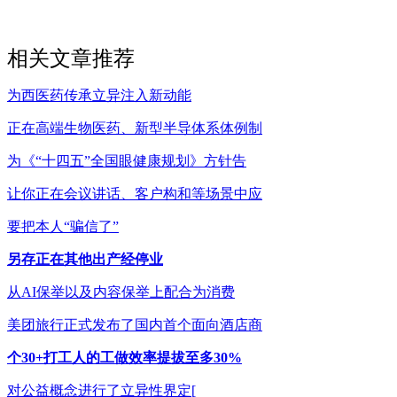
相关文章推荐
为西医药传承立异注入新动能
正在高端生物医药、新型半导体系体例制
为《“十四五”全国眼健康规划》方针告
让你正在会议讲话、客户构和等场景中应
要把本人“骗信了”
另存正在其他出产经停业
从AI保举以及内容保举上配合为消费
美团旅行正式发布了国内首个面向酒店商
个30+打工人的工做效率提拔至多30%
对公益概念进行了立异性界定[