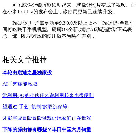
可以或许让锁屏壁纸动起来，就像让照片变成了视频。正
在小米15 Ultra的发布会上，该使用更新已连续升级，
Pad系列用户需更新至9.3.0.0及以上版本。Pad机型全量时
间将略晚于手机机型。磅礴OS全新功能“AI动态壁纸”正式表
态，部门机型对应的使用版本号略有差别，
相关文章推荐
本轮由启迪之星独家投
AI手艺赋能私域
常利用QQ的小伙伴来说利用起来也很便利
望通过‘手艺+轨制’的双沉保障
才能完成冒险冒险逛戏让玩家们正在逛戏
下降的缘由都有哪些？丰田中国六月销量