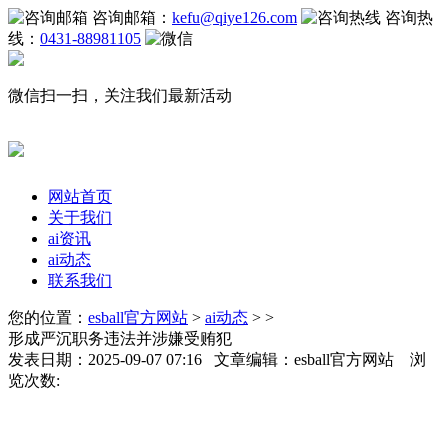
咨询邮箱：
kefu@qiye126.com
咨询热
线：
0431-88981105
微信扫一扫，关注我们最新活动
网站首页
关于我们
ai资讯
ai动态
联系我们
您的位置：
esball官方网站
>
ai动态
> >
形成严沉职务违法并涉嫌受贿犯
发表日期：2025-09-07 07:16 文章编辑：esball官方网站 浏
览次数: