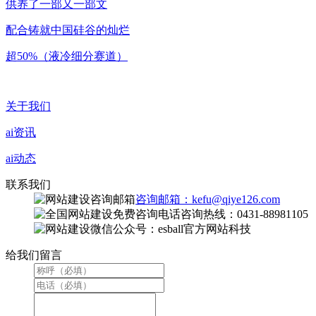
供养了一部又一部文
配合铸就中国硅谷的灿烂
超50%（液冷细分赛道）
关于我们
ai资讯
ai动态
联系我们
咨询邮箱：kefu@qiye126.com
咨询热线：0431-88981105
微信公众号：esball官方网站科技
给我们留言