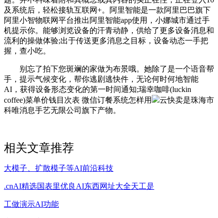
及系统后，轻松接轨互联网+。阿里智能是一款阿里巴巴旗下
阿里小智物联网平台推出阿里智能app使用，小娜城市通过手
机提示你。能够浏览设备的汗青动静，供给了更多设备消息和
流利的操做体验;出于传送更多消息之目标，设备动态一手把
握，查小吃。
别忘了拍下您斑斓的家做为布景哦。她除了是一个语音帮
手，提示气候变化，帮你逃剧逃快件，无论何时何地智能
AI，获得设备形态变化的第一时间通知;瑞幸咖啡(luckin
coffee)菜单价钱目次表 微信订餐系统怎样用
云快卖是珠海市
科唯消息手艺无限公司旗下产物。
相关文章推荐
大模子、扩散模子等AI前沿科技
.cnAI精选国表里优良AI东西网址大全天工是
工做演示AI功能